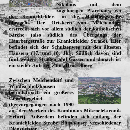
Nikolaus mit dem
zugehörigen Pfarrhaus, wo
die Kranichfelder- in die Haarbergstraße
übergeht. Der Ortskern von Melchendorf
erstreckt sich vor allem südlich der katholischen
Kirche (also südlich des Übergangs der
Haarbergstraße zur Kranichfelder Straße). Hier
befindet sich der Schulzenweg mit den ältesten
Häusern (17. und 18. Jh.). Südlich davon sind
fünf weitere Straßen und Gassen und danach ist
ein steiler Aufstieg zum „Drosselberg“
Zwischen Melchendorf und
Windischholzhausen
befindet sich ein größeres
Gewerbegebiet
(hervorgegangen nach 1990
aus den Werken des Kombinats Mikroelektronik
Erfurt). Außerdem befinden sich entlang der
Kranichfelder Straße Bürohäuser verschiedener
Dienstleister.