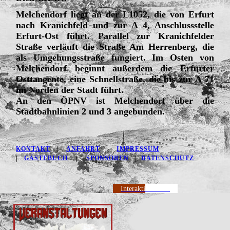
Melchendorf liegt an der L1052, die von Erfurt
nach Kranichfeld und zur A 4, Anschlussstelle
Erfurt-Ost führt. Parallel zur Kranichfelder
Straße verläuft die Straße Am Herrenberg, die
als Umgehungsstraße fungiert. Im Osten von
Melchendorf beginnt außerdem die Erfurter
Osttangente, eine Schnellstraße, die bis zur A 71
im Norden der Stadt führt.
An den ÖPNV ist Melchendorf über die
Stadtbahnlinien 2 und 3 angebunden.
KONTAKT
|
ANFAHRT
|
IMPRESSUM
|
GÄSTEBUCH
|
SPONSOREN
|
DATENSCHUTZ
Interaktive Karte