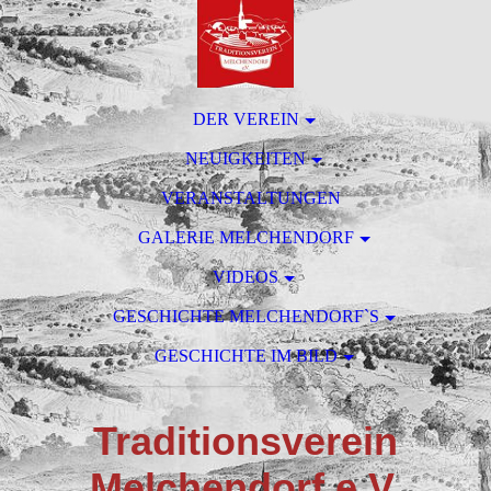
DER VEREIN
NEUIGKEITEN
VERANSTALTUNGEN
GALERIE MELCHENDORF
VIDEOS
GESCHICHTE MELCHENDORF`S
GESCHICHTE IM BILD
T
raditionsverein
M
elchendorf e.V.