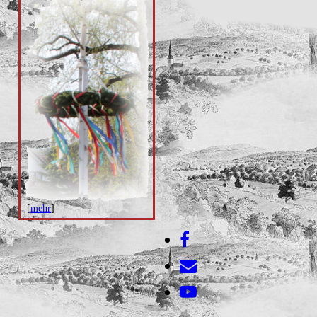
[
mehr
]