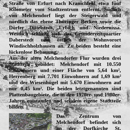
Straße von Erfurt nach Kranichfeld etwa fünf
Kilometer vom Stadtzentrum entfernt. Südlich
von Melchendorf liegt der Steigerwald und
nördlich das ebene Thüringer Becken sowie die
Dörfer Dittelstedt, Urbich und Niedernissa.
Westlich schließt sich das Gründerzeitquartier
Daberstedt und östlich der Wohnvorort
Windischholzhausen an. Zu beiden besteht eine
lückenlose Bebauung.
Aus der alten Melchendorfer Flur wurden drei
Stadtteile gebildet: Melchendorf mit 10.550
Einwohnern und einer Fläche von 5,64 km²,
Herrenberg mit 7.701 Einwohnern auf 1,69 km²
und der Wiesenhügel mit 5.670 Einwohnern auf
nur 0,45 km². Die beiden letztgenannten sind
Plattenbaugebiete, die in den 1970er- und 1980er-
Jahren entstanden und seitdem eigene Stadtteile
bilden.
Das Zentrum von
Melchendorf befindet sich
an der Dorfkirche St.