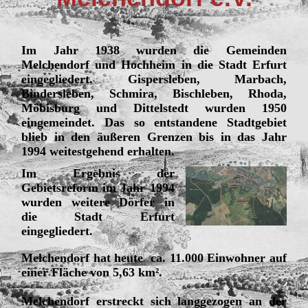
Im Jahr 1938 wurden die Gemeinden
Melchendorf und Hochheim in die Stadt Erfurt
eingegliedert. Gispersleben, Marbach,
Bindersleben, Schmira, Bischleben, Rhoda,
Möbisburg und Dittelstedt wurden 1950
eingemeindet. Das so entstandene Stadtgebiet
blieb in den äußeren Grenzen bis in das Jahr
1994 weitestgehend erhalten.
Im Ergebnis der
Gebietsreform im Jahr 1994
wurden weitere Dörfer in
die Stadt Erfurt
eingegliedert.
Melchendorf hat heute ca. 11.000 Einwohner auf
einer Fläche von 5,63 km².
Melchendorf erstreckt sich langgezogen an der