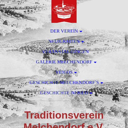
DER VEREIN
NEUIGKEITEN
VERANSTALTUNGEN
GALERIE MELCHENDORF
VIDEOS
GESCHICHTE MELCHENDORF`S
GESCHICHTE IM BILD
T
raditionsverein
M
elchendorf e.V.