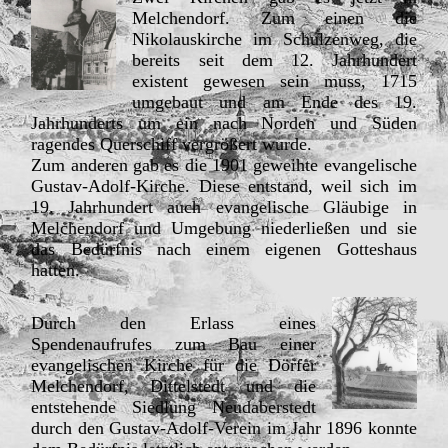
Melchendorf. Zum einen die
Nikolauskirche im Schulzenweg, die
bereits seit dem 12. Jahrhundert
existent gewesen sein muss, 1715
umgebaut und am Ende des 19.
Jahrhunderts um ein nach Norden und Süden
ragendes Querschiff vergrößert wurde.
Zum anderen gab es die 1901 geweihte evangelische
Gustav-Adolf-Kirche. Diese entstand, weil sich im
19. Jahrhundert auch evangelische Gläubige in
Melchendorf und Umgebung niederließen und sie
das Bedürfnis nach einem eigenen Gotteshaus
hatten.
Durch den Erlass eines
Spendenaufrufes zum Bau einer
evangelischen Kirche für die Dörfer
Melchendorf, Dittelstedt und die
entstehende Siedlung Neudaberstedt
durch den Gustav-Adolf-Verein im Jahr 1896 konnte