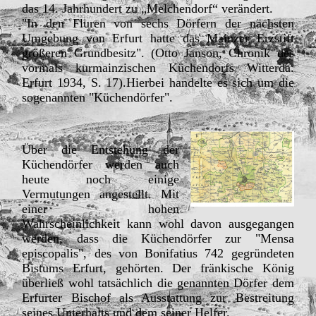
das 14. Jahrhundert zu „Melchendorf“ verändert.
"In den Fluren von sechs Dörfern der nächsten
Umgebung von Erfurt hatte das Mainzer Erzstift
größeren Grundbesitz". (Otto Janson, Chronik des
vormals kurmainzischen Küchendorfs Witterda.
Erfurt 1934, S. 17).Hierbei handelte es sich um die
sogenannten "Küchendörfer".
Über die Entstehung der
Küchendörfer werden auch
heute noch einige
Vermutungen angestellt. Mit
einer hohen
Wahrscheinlichkeit kann wohl davon ausgegangen
werden, dass die Küchendörfer zur "Mensa
episcopalis", des von Bonifatius 742 gegründeten
Bistums Erfurt, gehörten. Der fränkische König
überließ wohl tatsächlich die genannten Dörfer dem
Erfurter Bischof als Ausstattung zur Bestreitung
seines Unterhalts und dem seiner Helfer.