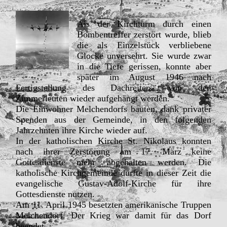
Als der Kirchturm durch einen
Bombentreffer zerstört wurde, blieb
die als Einzelstück verbliebene
Glocke unversehrt. Sie wurde zwar
in die Tiefe gerissen, konnte aber
später im August 1946 nach
Fertigstellung des Dachreiters von den
Zimmerleuten wieder aufgehängt werden.
Die Einwohner Melchendorfs bauten, dank privater
Spenden aus der Gemeinde, in den folgenden
Jahrzehnten ihre Kirche wieder auf.
In der katholischen Kirche St. Nikolaus konnten
nach ihrer Zerstörung am 17. März keine
Gottesdienste mehr abgehalten werden. Die
katholische Kirchgemeinde durfte in dieser Zeit die
evangelische Gustav-Adolf-Kirche für ihre
Gottesdienste nutzen.
Am 11. April 1945 besetzten amerikanische Truppen
Melchendorf. Der Krieg war damit für das Dorf
beendet.