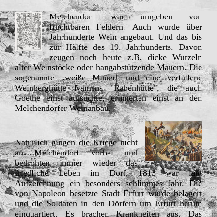
Melchendorf war umgeben von
fruchtbaren Feldern. Auch wurde über
Jahrhunderte Wein angebaut. Und das bis
zur Hälfte des 19. Jahrhunderts. Davon
zeugen noch heute z.B. dicke Wurzeln
alter Weinstöcke oder hangabstützende Mauern. Die
sogenannte „weiße Mauer" und eine verfallene
Weinberghütte Namens "Rabenhütte", die auch
Goethe einst aufsuchte, erinnerten einst an den
Melchendorfer Weinanbau.
Natürlich gingen die Kriege nicht
an Melchendorf vorbei und
bedrohten immer wieder das
friedliche Leben im Dorf. 1813 war laut
Aufzeichnung ein besonders schlimmes Jahr. Die
von Napoleon besetzte Stadt Erfurt wurde belagert
und die Soldaten in den Dörfern um Erfurt herum
einquartiert. Es brachen Krankheiten aus. Das