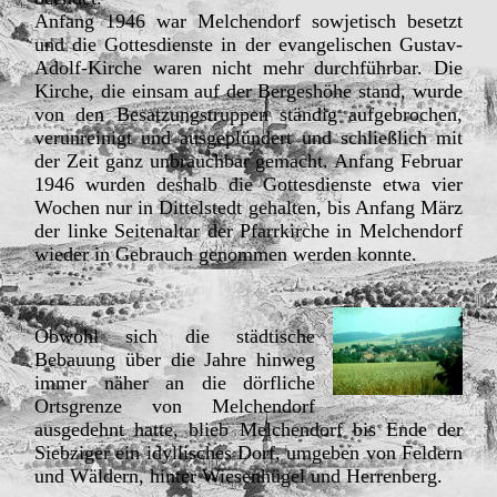
Anfang 1946 war Melchendorf sowjetisch besetzt
und die Gottesdienste in der evangelischen Gustav-
Adolf-Kirche waren nicht mehr durchführbar. Die
Kirche, die einsam auf der Bergeshöhe stand, wurde
von den Besatzungstruppen ständig aufgebrochen,
verunreinigt und ausgeplündert und schließlich mit
der Zeit ganz unbrauchbar gemacht. Anfang Februar
1946 wurden deshalb die Gottesdienste etwa vier
Wochen nur in Dittelstedt gehalten, bis Anfang März
der linke Seitenaltar der Pfarrkirche in Melchendorf
wieder in Gebrauch genommen werden konnte.
Obwohl sich die städtische
Bebauung über die Jahre hinweg
immer näher an die dörfliche
Ortsgrenze von Melchendorf
ausgedehnt hatte, blieb Melchendorf bis Ende der
Siebziger ein idyllisches Dorf, umgeben von Feldern
und Wäldern, hinter Wiesenhügel und Herrenberg.