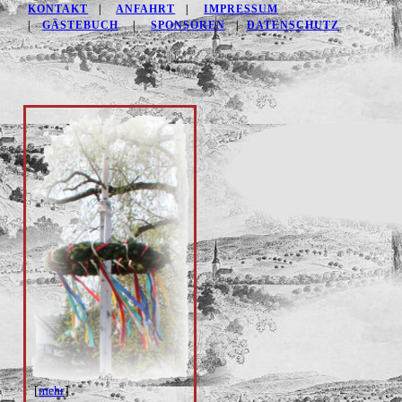
KONTAKT
|
ANFAHRT
|
IMPRESSUM
|
GÄSTEBUCH
|
SPONSOREN
|
DATENSCHUTZ
[
mehr
]