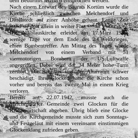
dem Bedürfnis letztlich entsprochen werden.
Nach einem Entwurf des Baurats Kortüm wurde die
Kirche schließlich zwischen Melchendorf und
Dittelstedt auf einer Anhöhe gebaut. Lange Zeit
stand sie dort allein in weiter Flur.
Die Nikolauskirche erleidet am 17.März 1945,
wenige Tage vor dem Ende des 2. Weltkrieges,
einen Bombentreffer. Am Mittag des Tages wurde
Melchendorf von einem Verband mit 51
viermotorigen Bombern der US-Luftwaffe
angegriffen. Dabei wird der 34 Meter hohe Turm
zerstört, Die Sakristei und der Altarraum schwer
beschädigt. Ihre Glocken hatte die Kirche schon
vorher und bereits das zweite Mal in einem Krieg
verloren.
Bereits am 22.07.1942, musste auch die
Melchendorfer Gemeinde zwei Glocken für die
Kriegswirtschaft abgeben. Übrig blieb eine Glocke
und die Kirchgemeinde musste sich zum Sonntags-
und Festgeläut mit einem vereinsamt einstimmigen
Glockenklang zufrieden geben.