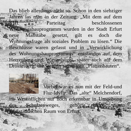
Das blieb allerdings nicht so. Schon in den siebziger
Jahren las man in der Zeitung: „Mit dem auf dem
VIII. Parteitag beschlossenen
Wohnungsbauprogramm wurden in der Stadt Erfurt
neue Maßstäbe gesetzt, gilt es doch die
Wohnungsfrage als soziales Problem zu lösen.“ Die
Beschlüsse waren gefasst und in „Verwirklichung
des Wohnungsbauprogramms“ entstanden auf dem
Herrenberg und Wiesenhügel, später auch auf dem
Drosselberg, die weithin sichtbaren „Plattenbauten“.
Vorbei war es nun mit der Feld-und
Flur-Idylle. Das „alte“ Melchendorf,
im Wesentlichen nur noch erkennbar in Umgebung
des Schulzenweges, gehörte nun zum
großstädtischen Raum von Erfurt.