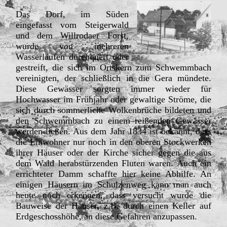
Das Dorf, im Süden
eingefasst vom Steigerwald
und dem Willrodaer Forst,
wurde von mehreren
Wasserläufen durchquert oder
gestreift, die sich im Ortskern zum Schwemmbach
vereinigten, der schließlich in die Gera mündete.
Diese Gewässer sorgten immer wieder für
Hochwasser im Frühjahr oder gewaltige Ströme, die
sich durch sommerliche Wolkenbrüche bildeten und
den Schwemmbach zu einem reißenden Gewässer
werden ließen. Aus dem Jahr 1834 ist bekannt, dass
die Einwohner nur noch in den oberen Stockwerken
ihrer Häuser oder der Kirche sicher gegen die aus
dem Wald herabstürzenden Fluten waren. Auch ein
errichteter Damm schaffte hier keine Abhilfe. An
einigen Häusern im Schulzenweg kann man auch
heute noch erkennen, dass versucht wurde die
Bauweise der Häuser, z.B. durch einen Keller auf
Erdgeschosshöhe, an diese Gefahren anzupassen.