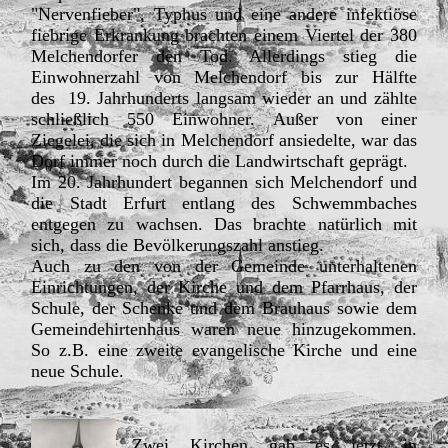
"Nervenfieber", Typhus und eine andere infektiöse
fiebrige Erkrankung brachten einem Viertel der 380
Melchendorfer den Tod. Allerdings stieg die
Einwohnerzahl von Melchendorf bis zur Hälfte
des 19. Jahrhunderts langsam wieder an und zählte
schließlich 550 Einwohner. Außer von einer
Ziegelei, die sich in Melchendorf ansiedelte, war das
Dorf immer noch durch die Landwirtschaft geprägt.
Im 20. Jahrhundert begannen sich Melchendorf und
die Stadt Erfurt entlang des Schwemmbaches
entgegen zu wachsen. Das brachte natürlich mit
sich, dass die Bevölkerungszahl anstieg.
Auch zu den von der Gemeinde unterhaltenen
Einrichtungen, der Kirche und dem Pfarrhaus, der
Schule, der Schenke und dem Brauhaus sowie dem
Gemeindehirtenhaus waren neue hinzugekommen.
So z.B. eine zweite evangelische Kirche und eine
neue Schule.
Zwei Kirchen gab es jetzt in