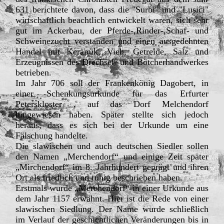
631 berichtete davon, dass die "Surbi" und "Lusici"
wirtschaftlich beachtlich entwickelt waren, sich sehr
gut im Ackerbau, der Pferde-,Rinder-,Schaf- und
Schweinezucht verstanden und einen ausgedehnten
Handel mit Keramik, Vieh, Getreide, Salz und
Erzeugnissen des Drechsel- und Bötcherhandwerkes
betrieben.
Im Jahr 706 soll der Frankenkönig Dagobert, in
einer Schenkungsurkunde für das Erfurter
Peterskloster , auf das Dorf Melchendorf
hingewiesen haben. Später stellte sich jedoch
heraus, dass es sich bei der Urkunde um eine
Fälschung handelte.
Die slawischen und auch deutschen Siedler sollen
den Namen „Merchendorf“ und einige Zeit später
„Mirchendorf“ im 8. Jahrhundert geprägt und ihren
Ort als friedlich und ruhig beschrieben haben.
Erstmals wurde „Merchendorf“ in einer Urkunde aus
dem Jahr 1157 erwähnt. Hier ist die Rede von einer
slawischen Siedlung. Der Name wurde schließlich
im Verlauf der geschichtlichen Veränderungen bis in