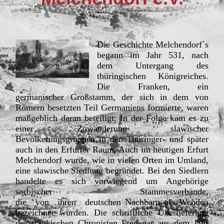
Die Geschichte Melchendorf`s
begann im Jahr 531, nach
dem Untergang des
thüringischen Königreiches.
Die Franken, ein
germanischer Großstamm, der sich in dem von
Römern besetzten Teil Germaniens formierte, waren
maßgeblich daran beteiligt. In der Folge kam es zu
einer Zuwanderung slawischer
Bevölkerungsgruppen in den Thüringer- und später
auch in den Erfurter Raum. Auch im heutigen Erfurt
Melchendorf wurde, wie in vielen Orten im Umland,
eine slawische Siedlung begründet. Bei den Siedlern
handelte es sich vorwiegend um Angehörige
sorbischer Stammesverbände,
die von ihren deutschen Nachbarn als Wenden
bezeichnet wurden. Die schriftliche Überlieferung
des fränkischen Chronisten Fredegar aus dem Jahr