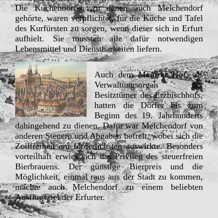
Die Küchendörfer, zu denen auch Melchendorf
gehörte, waren verpflichtet, für die Küche und Tafel
des Kurfürsten zu sorgen, wenn dieser sich in Erfurt
aufhielt. Sie mussten alle dafür notwendigen
Lebensmittel und Dienstbarkeiten liefern.
Auch dem Mainzer Hof, als
Verwaltungsorgan der
Besitztümer des Erzbischhofs,
hatten die Dörfer bis zum
Beginn des 19. Jahrhunderts
dahingehend zu dienen. Dafür war Melchendorf von
anderen Steuern und Abgaben befreit, wobei sich die
Zollfreiheit am förderlichsten auswirkte. Besonders
vorteilhaft erwies sich das Privileg des steuerfreien
Bierbrauens. Der günstige Bierpreis und die
Möglichkeit, einmal raus aus der Stadt zu kommen,
machte auch Melchendorf zu einem beliebten
Ausflugsziel der Erfurter.