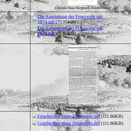
Chronik Haus Burghardt Dornheimweg
n
Die Ausstattung der Feuerwehr um
1874.pdf
(75.95KB)
n
Die Ausstattung der Feuerwehr um
1874.pdf
(75.95KB)
Flurnahmen Melchendorf
Geschichten eines Zeitzeugen.pdf
(111.86KB)
Geschichten eines Zeitzeugen.pdf
(111.86KB)