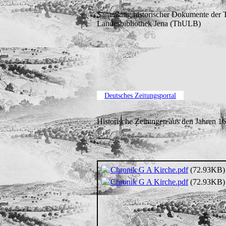
Sammlung historischer Dokumente der T
Landesbibliothek Jena (ThULB)
Deutsches Zeitungsportal
Historische Zeitungen aus den Jahren 1
Chronik G A Kirche.pdf
(72.93KB)
Chronik G A Kirche.pdf
(72.93KB)