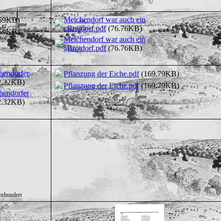
Melchendorf war auch ein
59KB)
„Brotdorf.pdf
(76.76KB)
59KB)
Melchendorf war auch ein
„Brotdorf.pdf
(76.76KB)
endorfer
Pflanzung der Eiche.pdf
(169.79KB)
2.32KB)
Pflanzung der Eiche.pdf
(169.79KB)
endorfer
2.32KB)
hrhundert