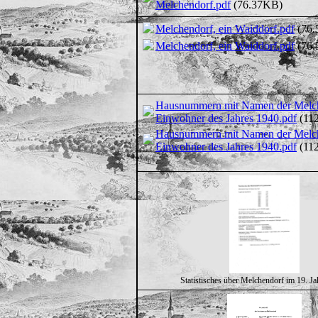
Melchendorf.pdf
(76.37KB)
Melchendorf, ein Waiddorf.pdf
(76.
Melchendorf, ein Waiddorf.pdf
(76.
Hausnummern mit Namen der Melch
Einwohner des Jahres 1940.pdf
(11
Hausnummern mit Namen der Melch
Einwohner des Jahres 1940.pdf
(11
Statistisches über Melchendorf im 19. Ja