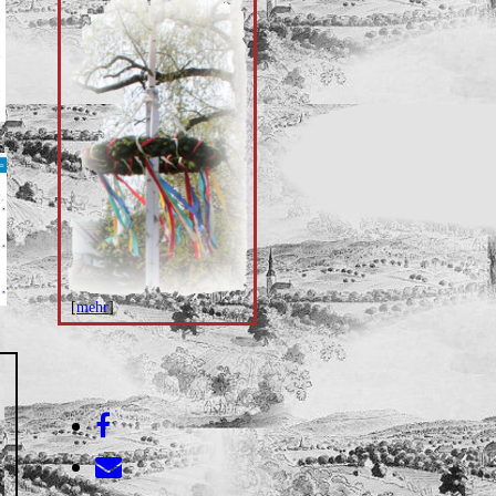
[
mehr
]