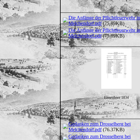
Die Anfänge der Pflichtfeuerwehr i
Melchendorf.pdf
(75.89KB)
Die Anfänge der Pflichtfeuerwehr i
Melchendorf.pdf
(75.89KB)
Einwohner 1834
Gedanken zum Drosselberg bei
Melchendorf.pdf
(76.37KB)
Gedanken zum Drosselberg bei