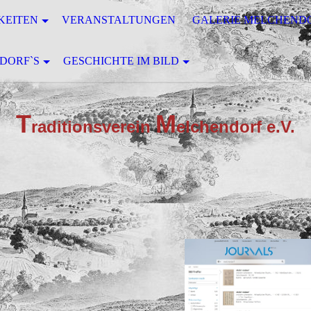
KEITEN
VERANSTALTUNGEN
GALERIE MELCHEND
DORF`S
GESCHICHTE IM BILD
T
M
raditionsverein
elchendorf e.V.