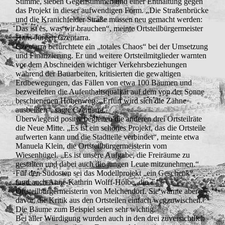
Stimme, sieben Gegenstimmen und einer Enthaltung gegen
das Projekt in dieser aufwendigen Form. „Die Straßenbrücke
und die Kranichfelder Straße müssen neu gemacht werden:
Das ist es, was wir brauchen“, meinte Ortsteilbürgermeister
Hans-Jürgen Czentarra.
Czentarra befürchtete ein „totales Chaos“ bei der Umsetzung
und Finanzierung. Er und weitere Ortsteilmitglieder warnten
vor dem Abschneiden wichtiger Verkehrsbeziehungen
während der Bauarbeiten, kritisierten die gewaltigen
Erdbewegungen, das Fällen von etwa 100 Bäumen und
bezweifelten die Aufenthaltsqualität auf dem von der Sonne
beschienenen Höhenweg. „Erfurt wird sich die Zähne
ausbeißen“, sagte Czentarra.
Überwiegend positiv begleiten die anderen drei Ortsteilräte
die Neue Mitte. „Es ist ein schönes Projekt, das die Ortsteile
aufwerten kann und die Stadtteile verbindet“, meinte etwa
Manuela Klein, die Ortsteilbürgermeisterin vom
Wiesenhügel. „Es ist unsere Aufgabe, die Freiräume zu
gestalten und dabei auch die jungen Leute mitzunehmen.“
Für den Südosten sei das Modellprojekt „ein Geschenk“,
fand auch Anne-Kathrin Wolff-Hölbe, die
Ortsteilbürgermeisterin von Melchendorf. Sie warnte aber
davor, die Kritik aus den Ortsteilen einfach wegzuwischen.
Die Bäume zum Beispiel seien sehr wichtig.
Bei aller Würdigung wurden auch in den drei zuversichtlich