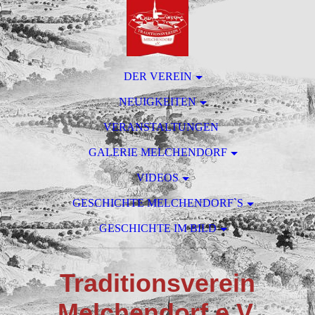
DER VEREIN
NEUIGKEITEN
VERANSTALTUNGEN
GALERIE MELCHENDORF
VIDEOS
GESCHICHTE MELCHENDORF`S
GESCHICHTE IM BILD
T
raditionsverein
M
elchendorf e.V.