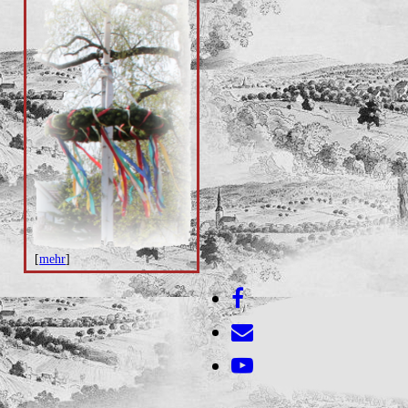
[
mehr
]