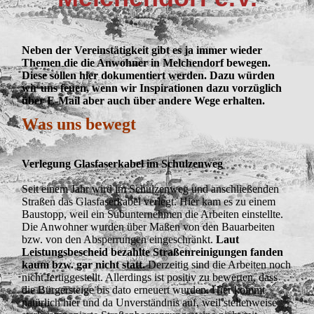
Neben der Vereinstätigkeit gibt es ja immer wieder
Themen die die Anwohner in Melchendorf bewegen.
Diese sollen hier dokumentiert werden. Dazu würden
wir uns feuen, wenn wir Inspirationen dazu vorzüglich
über E-Mail aber auch über andere Wege erhalten.
Was uns bewegt
Verlegung Glasfaserkabel im Schulzenweg
Seit einem Jahr wird im Schulzenweg und anschließenden
Straßen das Glasfaserkabel verlegt. Hier kam es zu einem
Baustopp, weil ein Subunternehmen die Arbeiten einstellte.
Die Anwohner wurden über Maßen von den Bauarbeiten
bzw. von den Absperrungen eingeschränkt.
Laut
Leistungsbescheid bezahlte Straßenreinigungen fanden
kaum bzw. gar nicht statt.
Derzeitig sind die Arbeiten noch
nicht fertiggestellt. Allerdings ist positiv zu bewerten, dass
die Bürgersteige bis dato erneuert wurden. Hier kommt
natürlich hier und da Unverständnis auf, weil stellenweise