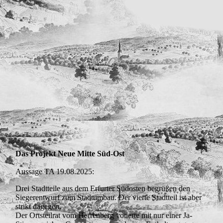
Das Projekt Neue Mitte Süd-Ost
Aussage TA 19.08.2025:
Drei Stadtteile aus dem Erfurter Südosten begrüßen den
Siegerentwurf zum Stadtumbau. Der vierte Stadtteil ist aber
strikt dagegen.
Der Ortsteilrat vom Herrenberg votierte mit nur einer Ja-