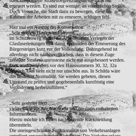
stark ramponierte Straßenbegrenzungssteine nicht mit
erneuert werden. Es sind nur wenige, an vereinzelten Stellen.
Doch Versuche, die Stadt dazu zu bewegen, diese im
Rahmen der Arbeiten mit zu erneuern, schlugen fehl.
Hier mal ein Auszug der Konversation:
„Sehr geehrte Damen und Herren,
im Schulzenweg stehen die Arbeiten zum Verlegen der
Glasfaserleitungen und damit verbunden der Erneuerung des
Bürgersteiges kurz vor der Vollendung. Dahingehend ist
allerdings nicht nachzuvollziehen, dass in diesem Zuge
zerstörte Straßenkantensteine nicht mit ausgebessert werden.
Dies wird besonders vor den Hausnummern 30, 32, 32a
deutlich. Das sieht nicht nur unschön aus. In Schilda wäre
das bestimmt Normalität. Sie werden gebeten, diesen
Umstand zu prüfen und gegebenenfalls kurzfristig eine
Veränderung herbeizuführen.“
„Sehr geehrter Herr …,
vielen Dank für Ihre Nachricht und die darin enthaltenen
Informationen.
Hierzu möchte ich Ihnen nachfolgende Rückmeldung
übermitteln.
Die uneingeschränkte Funktionalität von Verkehrsanlagen
unterliegt entsprechenden Richtlinien. Die Verkehrsanlage