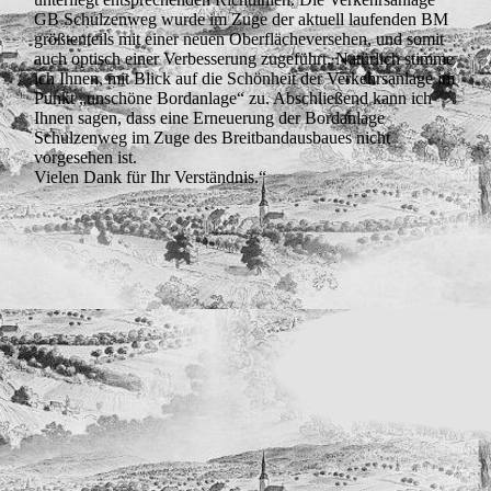
GB Schulzenweg wurde im Zuge der aktuell laufenden BM
größtenteils mit einer neuen Oberflächeversehen, und somit
auch optisch einer Verbesserung zugeführt. Natürlich stimme
ich Ihnen, mit Blick auf die Schönheit der Verkehrsanlage im
Punkt „unschöne Bordanlage“ zu. Abschließend kann ich
Ihnen sagen, dass eine Erneuerung der Bordanlage
Schulzenweg im Zuge des Breitbandausbaues nicht
vorgesehen ist.
Vielen Dank für Ihr Verständnis.“