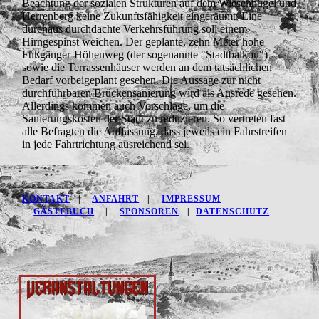
Beachtung der sozialen Strukturen auf dem Wiesenhügel und
Herrenberg keine Zukunftsfähigkeit eingeräumt. Eine
durchaus durchdachte Verkehrsführung soll einem
Hirngespinst weichen. Der geplante, zehn Meter hohe
Fußgänger-Höhenweg (der sogenannte "Stadtbalkon")
sowie die Terrassenhäuser werden an dem tatsächlichen
Bedarf vorbeigeplant gesehen. Die Aussage zur nicht
durchführbaren Brückensanierung wird als Ausrede gesehen.
Allerdings kommen auch Vorschläge, um die
Sanierungskosten der Stadt zu reduzieren. So vertreten fast
alle Befragten die Auffassung, dass jeweils ein Fahrstreifen
in jede Fahrtrichtung ausreichend sei.
KONTAKT
|
ANFAHRT
|
IMPRESSUM
|
GÄSTEBUCH
|
SPONSOREN
|
DATENSCHUTZ