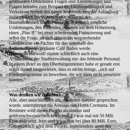
gestimmten Ortsteilräten Fragen und Anmerkungen laut.
Fragen betrafen zum Beispiel die Leistungsfähigkeit und
Verkehrssicherheit des neuen Kreisverkehrs, die Anbindung
insbesondere des Wiesenhügels während der
Baumaßnahmen und die Belastungen durch mögliche
Umleitungen, den fehlenden Schatten auf dem Höhenweg,
einen „Plan B“ bei einer scheiternden Finanzierung und
selbst die Frage, ob sich angesichts wegsterbender
Gastronomie ein Pächter für das unterhalb des
Terrassenhauses geplante Café finden werde.
Dezernent Bärwolff räumte schließlich auch eine
Achillesferse der Stadtverwaltung ein: das fehlende Personal.
In einem Brief an den Oberbürgermeister habe er gerade erst
selbst darauf hingewiesen, dass es nichts bringe, „sich auf
Förderprogramme zu bewerben, die wir dann nicht umsetzen
können.“
Was denken wir darüber?
Alle, aber ausschließlich alle mit denen darüber gesprochen
wurde, unterstützten die Aussage des Herrn Czentarra. Im
Resümee wird dieses Projekt als sinnlos und
geldverschwenderisch betrachtet. Es war mal mit 50 Mill.
Euro angesetzt. Jetzt sind wir schon bei über 80 Mill. Euro.
Grundsätzlich wird dem Projekt, insbesondere unter der